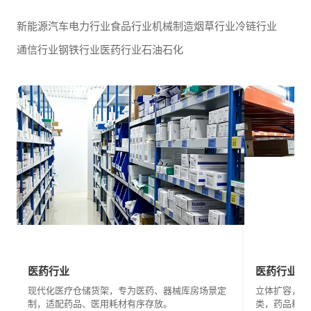
新能源汽车
电力行业
食品行业
机械制造
烟草行业
冷链行业
通信行业
钢铁行业
医药行业
石油石化
医药行业
医药行业
现代化医疗仓储货架，专为医药、器械库房场景定
立体扩容，释
制，适配药品、医用耗材有序存放。
类，药品耗材