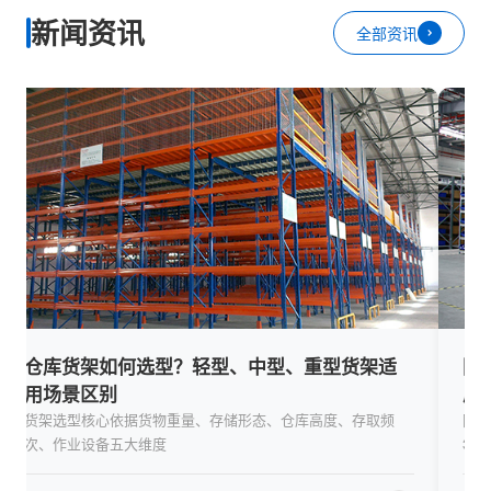
新闻资讯
全部资讯
国标强制执行重塑行业门槛！合规化、绿色化
国货
成为货架行业发展底色
国高
随着 GB/T 39683-2020《钢货架结构设计规范》、GB/T
在 
36135-2018《立体仓库组合式钢结构货架技术条件》两大国标
属装
全面落地执行，仓储货架行业
认可