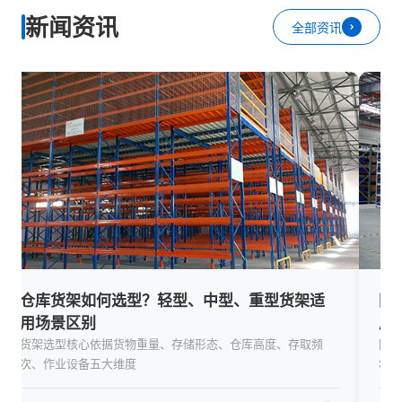
新闻资讯
全部资讯
仓库货架如何选型？轻型、中型、重型货架适
国
用场景区别
成
货架选型核心依据货物重量、存储形态、仓库高度、存取频
随着
次、作业设备五大维度
36
全面