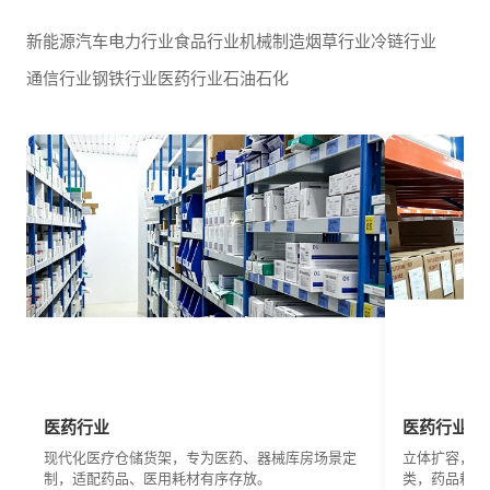
新能源汽车
电力行业
食品行业
机械制造
烟草行业
冷链行业
通信行业
钢铁行业
医药行业
石油石化
医药行业
医药行业
现代化医疗仓储货架，专为医药、器械库房场景定
立体扩容，释
制，适配药品、医用耗材有序存放。
类，药品耗材