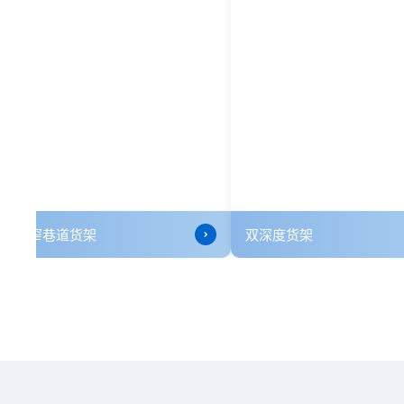
重力式货架
窄巷道货架