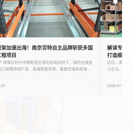
专精特新！南京百特 21 年深耕仓储装备，
攻克重型
造细分领域硬核实力
体库落地
，南京百特金属制品有限公司成功获评江苏省专精特新中
近日，南京
业，凭借长期聚焦、精益制造、特色技术、持续创新的发
企业打造的
念，在智能仓储货架细分赛道构建起坚实的竞争壁垒
计货位 270
-07-23
2026-07-24