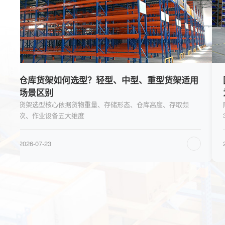
用
国标强制执行重塑行业门槛！合规化、绿色化成
为货架行业发展底色
随着 GB/T 39683-2020《钢货架结构设计规范》、GB/T
36135-2018《立体仓库组合式钢结构货架技术条件》两大国标
全面落地执行，仓储货架行业
2026-07-23