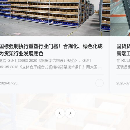
国货货架加速出海！南京百特自主品牌斩获多国
解读
高端工程项目
打
在 RCEP 政策红利与中国制造全球化布局加持下，国内仓储金
近日
属装备出口规模持续扩容，高端智能货架、重载仓储系统海外
小企
认可度持续提升。不同于早期低价代工模式，当前
展理
2026-07-23
2026