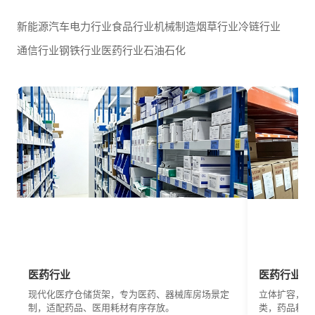
新能源汽车
电力行业
食品行业
机械制造
烟草行业
冷链行业
通信行业
钢铁行业
医药行业
石油石化
医药行业
医药行业
现代化医疗仓储货架，专为医药、器械库房场景定
立体扩容，释
制，适配药品、医用耗材有序存放。
类，药品耗材