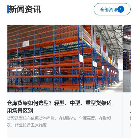
新闻资讯
全部资讯
国标强制执行重塑行业门槛！合规化、绿色化
国货
成为货架行业发展底色
国高
随着 GB/T 39683-2020《钢货架结构设计规范》、GB/T
在 RC
36135-2018《立体仓库组合式钢结构货架技术条件》两大国标
属装备
全面落地执行，仓储货架行业
认可度